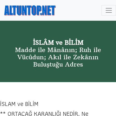
İSLÂM ve BİLİM
Madde ile Mânânın; Ruh ile
Vücûdun; Akıl ile Zekânın
Buluştuğu Adres
İSLAM ve BİLİM
** ORTAÇAĞ KARANLIĞI NEDİR, Ne