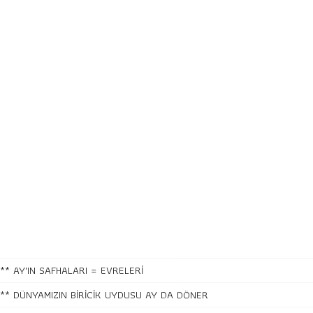
** AY'IN SAFHALARI = EVRELERİ
** DÜNYAMIZIN BİRİCİK UYDUSU AY DA DÖNER
** GÜNEŞ IŞIĞINI YANSITARAK GÖRÜNEN GEZEGENLER