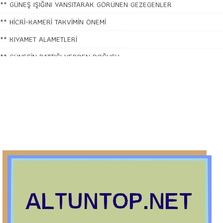
** HİCRİ-KAMERİ TAKVİMİN ÖNEMİ
** KIYAMET ALAMETLERİ
** GÜNEŞİN BATTIĞI YERDEN DOĞUŞU
** İSLAMİYET NEDİR?
** MEDENİYET NEDİR?
** DARWİNİZM Ve YARATILIŞ
** KLONLAMA YARATILIŞIN İSPATIDIR
** UFOLAR Ve UZAYLILAR
** KUR'AN-I KERİM BİLİMSEL KEŞİFLERDEN BAHSEDİYOR MU?
** ZEM ZEM SUYUNUN HİKMETLERİ
** İSRAİLİYAT NEDİR?
** MEDRESE NEDİR?
** AĞLAYAN ŞEHİR KUDÜS