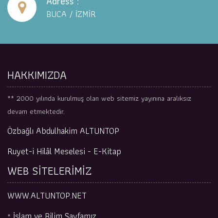
Adress :
EDİLEMEZLİĞİ
BUCA / İZMİR
** KARINCA VADİSİNDEN İNSANLIĞA BİR MİZAN DERSİ
** KUR'AN'DA HERŞEY VAR MI?
**
**
HAKKIMIZDA
** 2000 yılında kurulmuş olan web sitemiz yayınına aralıksız
devam etmektedir.
Özbağlı Abdulhakim ALTUNTOP
Ruyet-i Hilâl Meselesi - E-Kitap
WEB SİTELERİMİZ
WWW.ALTUNTOP.NET
İslam ve Bilim Sayfamız
*